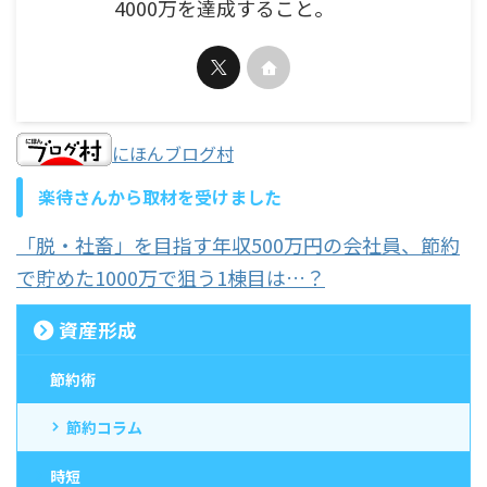
4000万を達成すること。
にほんブログ村
楽待さんから取材を受けました
「脱・社畜」を目指す年収500万円の会社員、節約
で貯めた1000万で狙う1棟目は…？
資産形成
節約術
節約コラム
時短