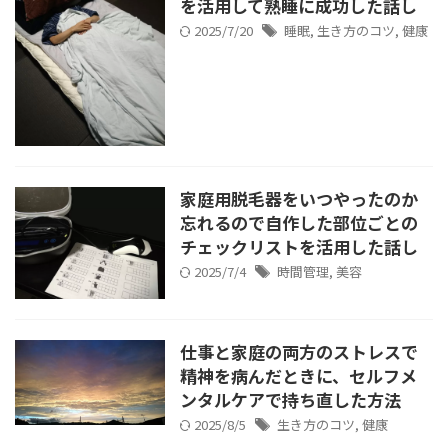
を活用して熟睡に成功した話し
2025/7/20
睡眠
,
生き方のコツ
,
健康
家庭用脱毛器をいつやったのか
忘れるので自作した部位ごとの
チェックリストを活用した話し
2025/7/4
時間管理
,
美容
仕事と家庭の両方のストレスで
精神を病んだときに、セルフメ
ンタルケアで持ち直した方法
2025/8/5
生き方のコツ
,
健康