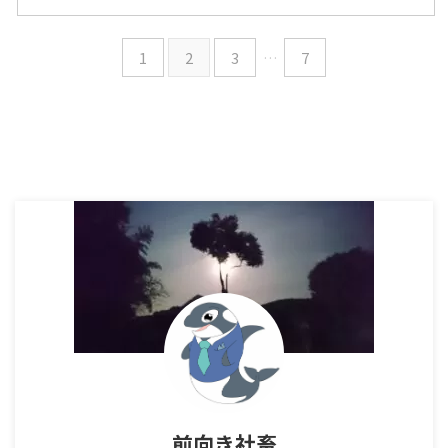
1
2
3
…
7
前向き社畜