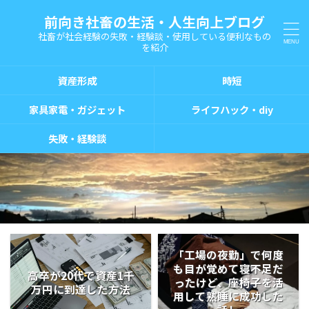
前向き社畜の生活・人生向上ブログ
社畜が社会経験の失敗・経験談・使用している便利なもの
を紹介
資産形成
時短
家具家電・ガジェット
ライフハック・diy
失敗・経験談
「工場の夜勤」で何度
も目が覚めて寝不足だ
高卒が20代で資産1千
ったけど、座椅子を活
万円に到達した方法
用して熟睡に成功した