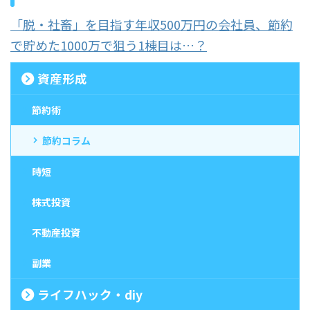
「脱・社畜」を目指す年収500万円の会社員、節約
で貯めた1000万で狙う1棟目は…？
資産形成
節約術
節約コラム
時短
株式投資
不動産投資
副業
ライフハック・diy