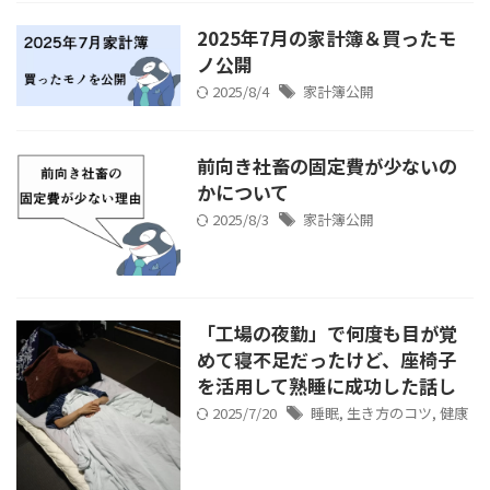
2025年7月の家計簿＆買ったモ
ノ公開
2025/8/4
家計簿公開
前向き社畜の固定費が少ないの
かについて
2025/8/3
家計簿公開
「工場の夜勤」で何度も目が覚
めて寝不足だったけど、座椅子
を活用して熟睡に成功した話し
2025/7/20
睡眠
,
生き方のコツ
,
健康