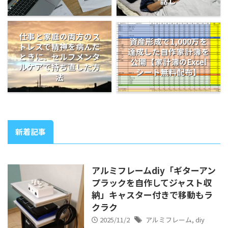
話し
仕事と家庭の両方のス
資産形成で1,000万を
トレスで精神を病んだ
達成した自作家計簿を
ときに、セルフメンタ
公開【家計簿のExcel
ルケアで持ち直した方
シート無料配布】
法
新着記事
アルミフレームdiy「ギターアン
プラックを自作してジャスト収
納」キャスター付きで移動もラ
クラク
2025/11/2
アルミフレーム
,
diy