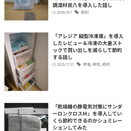
調湿材炭八を導入した話し
2025/9/7
節約
「アレジア 縦型冷凍庫」を導入
したレビュー＆冷凍の大量スト
ックで買い出しを減らして節約
する話し
2025/7/27
家電
,
時短
,
節約
「乾燥機の静電気対策にサンダ
ーロンクロスＭ」を導入してい
くら節約できるのかシュミレー
ションしてみた