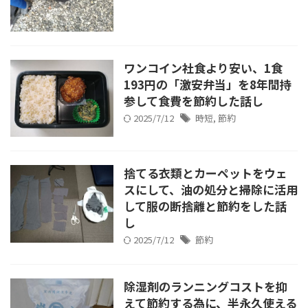
ワンコイン社食より安い、1食
193円の「激安弁当」を8年間持
参して食費を節約した話し
2025/7/12
時短
,
節約
捨てる衣類とカーペットをウェ
スにして、油の処分と掃除に活用
して服の断捨離と節約をした話
し
2025/7/12
節約
除湿剤のランニングコストを抑
えて節約する為に、半永久使える