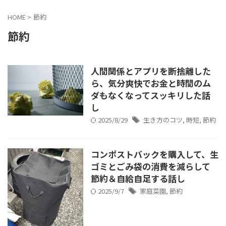
HOME
>
節約
節約
人間関係とアプリを断捨離した
ら、気分爽快でお金と時間のム
ダもなくなってスッキリした話
し
2025/8/29
生き方のコツ
,
時短
,
節約
コンポストバックを購入して、生
ゴミとごみ袋の消費を減らして
節約＆自給自足する話し
2025/9/7
家庭菜園
,
節約