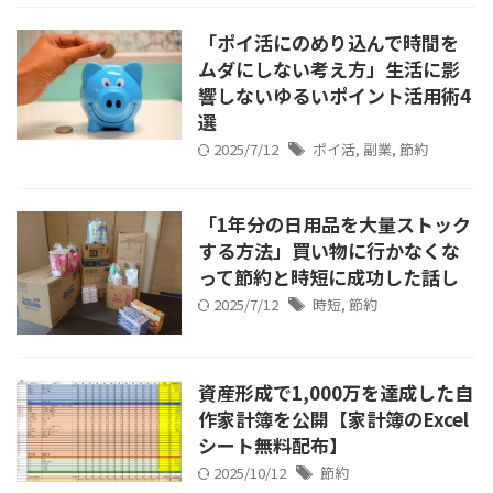
「ポイ活にのめり込んで時間を
ムダにしない考え方」生活に影
響しないゆるいポイント活用術4
選
2025/7/12
ポイ活
,
副業
,
節約
「1年分の日用品を大量ストック
する方法」買い物に行かなくな
って節約と時短に成功した話し
2025/7/12
時短
,
節約
資産形成で1,000万を達成した自
作家計簿を公開【家計簿のExcel
シート無料配布】
2025/10/12
節約