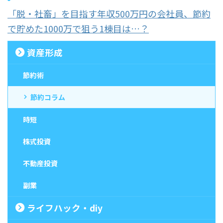
「脱・社畜」を目指す年収500万円の会社員、節約
で貯めた1000万で狙う1棟目は…？
資産形成
節約術
節約コラム
時短
株式投資
不動産投資
副業
ライフハック・diy