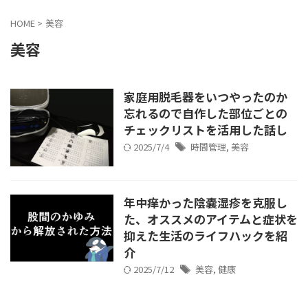
HOME
>
美容
美容
家庭用脱毛器をいつやったのか
忘れるので自作した部位ごとの
チェックリストを活用した話し
2025/7/4
時間管理
,
美容
年中痒かった陰嚢湿疹を克服し
た、オススメのアイテムと症状を
抑えた生活のライフハックを紹
介
2025/7/12
美容
,
健康