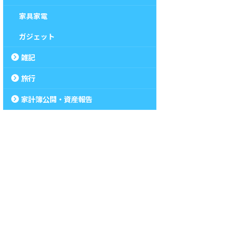
家具家電
ガジェット
雑記
旅行
家計簿公開・資産報告