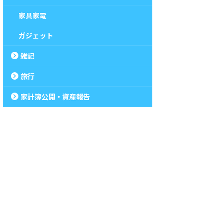
家具家電
ガジェット
雑記
旅行
家計簿公開・資産報告