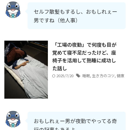
セルフ散髪もするし、おもしれぇー
男ですね（他人事）
「工場の夜勤」で何度も目が
覚めて寝不足だったけど、座
椅子を活用して熟睡に成功し
た話し
2025/7/20
睡眠
,
生き方のコツ
,
健康
おもしれぇー男が夜勤でやってる奇
行の記事もあるよ。