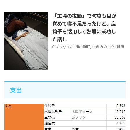
「工場の夜勤」で何度も目が
覚めて寝不足だったけど、座
椅子を活用して熟睡に成功し
た話し
2025/7/20
睡眠
,
生き方のコツ
,
健康
支出