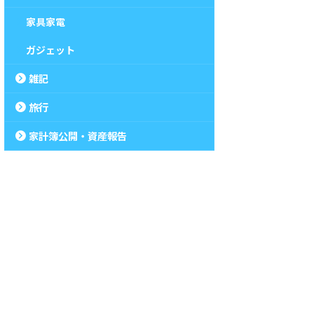
家具家電
ガジェット
雑記
旅行
家計簿公開・資産報告